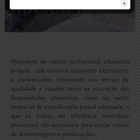
ADUANEIRO
Dispomos de cédula profissional aduaneira
própria, com técnicos altamente experientes
e credenciados, oferecendo um serviço de
qualidade e rapidez tanto na execução das
formalidades aduaneiras como na tarefa
essencial de classificação pautal adequada, o
que se traduz em eficiência celeridade
processual tão necessária para evitar custos
de armazenagens e paralisações.