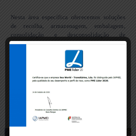
Nesta área específica oferecemos soluções
de recolha, armazenagem, embalagem,
consolidação e desconsolidação de
contentores e distribuição.
Temos capacidade para efetuar este tipo de
operações junto dos principais portos
nacionais e internacionais, uma vez que
temos parcerias de forma a encurtar
distancias e consequentemente os custos,
oferecendo assim um serviço completo e
eficiente aos nosso clientes.